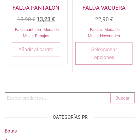
producto
FALDA PANTALON
FALDA VAQUERA
El
El
18,90
€
13,23
€
22,90
€
precio
precio
Falda pantalón
,
Moda de
Faldas
,
Moda de
original
actual
Mujer
,
Rebajas
Mujer
,
Novedades
Est
era:
es:
Añadir al carrito
Seleccionar
pro
18,90 €.
13,23 €.
opciones
tie
múl
var
La
opc
Buscar
Buscar
se
por:
pu
ele
CATEGORÍAS PR
en
la
Botas
pág