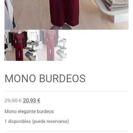
MONO BURDEOS
El
El
29,90
€
20,93
€
precio
precio
Mono elegante burdeos
original
actual
1 disponibles (puede reservarse)
era:
es: