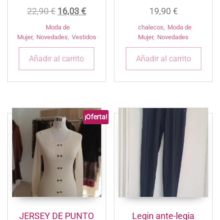
El
El
22,90
€
16,03
€
19,90
€
precio
precio
Moda de
chalecos
,
Moda de
original
actual
Mujer
,
Novedades
,
Vestidos
Mujer
,
Novedades
era:
es:
Añadir al carrito
Añadir al carrito
22,90 €.
16,03 €.
¡Oferta!
JERSEY DE PUNTO
Legin ante-legia